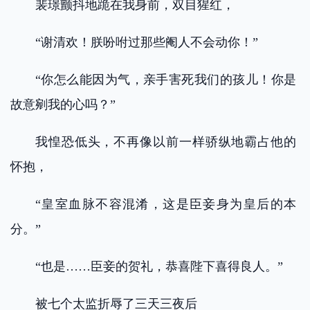
裴璟颤抖地跪在我身前，双目猩红，
“谢清欢！朕吩咐过那些阉人不会动你！”
“你怎么能因为气，亲手害死我们的孩儿！你是
故意剜我的心吗？”
我惶恐低头，不再像以前一样骄纵地霸占他的
怀抱，
“皇室血脉不容混淆，这是臣妾身为皇后的本
分。”
“也是……臣妾的贺礼，恭喜陛下喜得良人。”
被七个太监折辱了三天三夜后