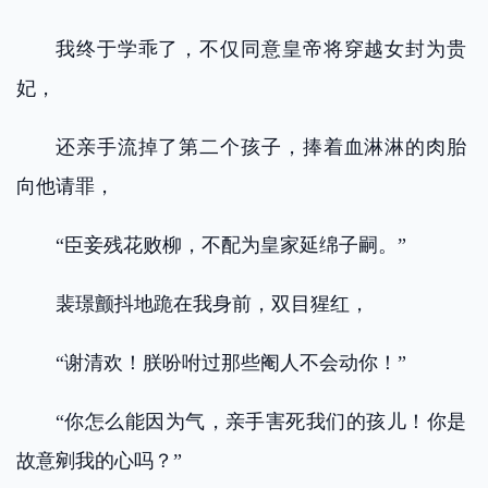
我终于学乖了，不仅同意皇帝将穿越女封为贵
妃，
还亲手流掉了第二个孩子，捧着血淋淋的肉胎
向他请罪，
“臣妾残花败柳，不配为皇家延绵子嗣。”
裴璟颤抖地跪在我身前，双目猩红，
“谢清欢！朕吩咐过那些阉人不会动你！”
“你怎么能因为气，亲手害死我们的孩儿！你是
故意剜我的心吗？”