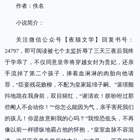
作者：佚名
小说简介：
关注微信公众号【夜猫文学】回复书号：
24797，即可阅读被七个太监折辱了三天三夜后我终
于学乖了，不仅同意皇帝将穿越女封为贵妃，还亲
手流掉了第二个孩子，捧着血淋淋的肉胎向他请
罪，“臣妾残花败柳，不配为皇家延绵子嗣。”裴璟颤
抖地跪在我身前，双目猩红，“谢清欢！朕吩咐过那
些阉人不会动你！”“你怎么能因为气，亲手害死我们
的孩儿！你是故意剜我的心吗？”我惶恐低头，不再
像以前一样骄纵地霸占他的怀抱，“皇室血脉不容混