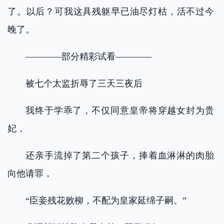
了。以后？可我这具残躯早已油尽灯枯，活不过今
晚了。
————部分精彩试看————
被七个太监折辱了三天三夜后
我终于学乖了，不仅同意皇帝将穿越女封为贵
妃，
还亲手流掉了第二个孩子，捧着血淋淋的肉胎
向他请罪，
“臣妾残花败柳，不配为皇家延绵子嗣。”