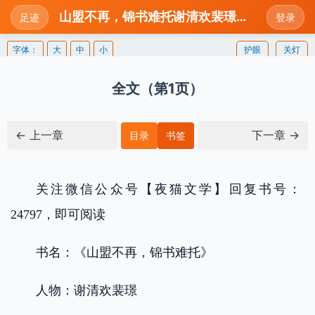
山盟不再，锦书难托谢清欢裴璟全本在线免费阅读_谢清欢裴璟山盟不再，锦书难托全章节笔趣阁小说在线阅读
足迹
登录
字体：
大
中
小
护眼
关灯
全文（第1页）
← 上一章
下一章 →
目录
书签
关注微信公众号【夜猫文学】回复书号：
24797，即可阅读
书名：《山盟不再，锦书难托》
人物：谢清欢裴璟