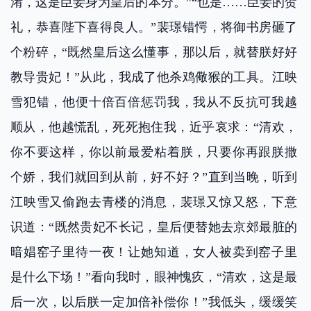
淆，这是臣妾身为皇后的本分。”“也是……臣妾的贺
礼，恭喜陛下喜得良人。”裴璟错愕，将御书房砸了
个粉碎，“既然皇后这么懂事，那以后，就替朕好好
教导贵妃！”从此，我成了他杀鸡儆猴的工具。江映
雪犯错，他便十倍百倍惩罚我，我从不反抗可我越
顺从，他越慌乱，死死抱住我，近乎哀求：“清欢，
你不要这样，你以前最爱粘着朕，只要你再跟朕撒
个娇，我们就回到从前，好不好？”直到当晚，听到
江映雪又偷跑去青楼的消息，裴璟又惊又怒，下意
识道：“既然贵妃不长记，皇后便替她去京郊最脏的
暗娼窑子里待一夜！让她知道，女人被卖到窑子里
是什么下场！”看向我时，眼神愧疚，“清欢，这是最
后一次，以后朕一定加倍补偿你！”我低头，缓缓笑