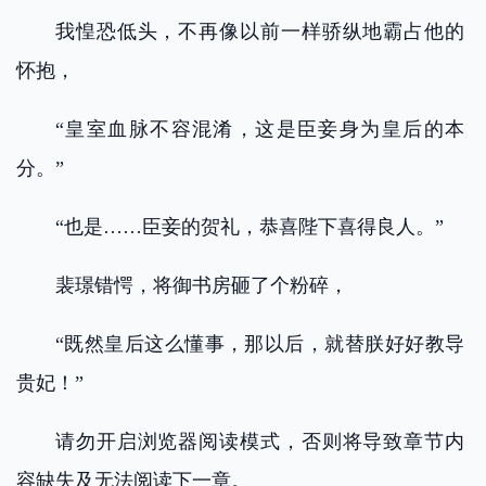
我惶恐低头，不再像以前一样骄纵地霸占他的
怀抱，
“皇室血脉不容混淆，这是臣妾身为皇后的本
分。”
“也是……臣妾的贺礼，恭喜陛下喜得良人。”
裴璟错愕，将御书房砸了个粉碎，
“既然皇后这么懂事，那以后，就替朕好好教导
贵妃！”
请勿开启浏览器阅读模式，否则将导致章节内
容缺失及无法阅读下一章。