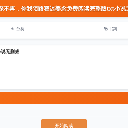
 情深不再，你我陌路霍迟姜念免费阅读完整版txt小说
📂 分类
📚 书架
小说无删减
开始阅读