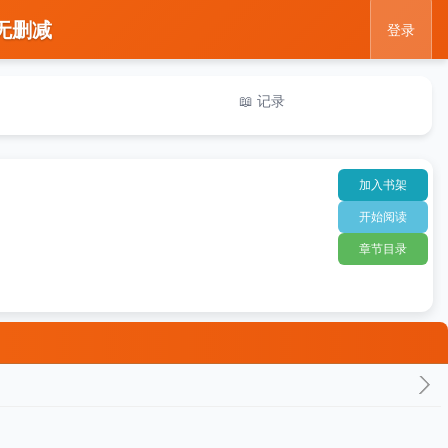
无删减
登录
📖 记录
加入书架
开始阅读
章节目录