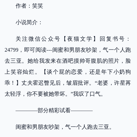
作者：笑笑
小说简介：
关注微信公众号【夜猫文学】回复书号：
24799，即可阅读---闺蜜和男朋友吵架，气一个人跑
去三亚。她给我发来在酒吧摸帅哥腹肌的照片，脸
上笑容灿烂。【谈个屁的恋爱，还是年下小奶狗
乖！】丈夫霍迟瞥见后，皱眉批评。“老婆，许星苒
太轻浮，你不要被她带坏。”我叹了口气。
————部分精彩试看————
闺蜜和男朋友吵架，气一个人跑去三亚。