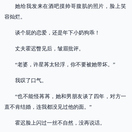
她给我发来在酒吧摸帅哥腹肌的照片，脸上笑
容灿烂。
谈个屁的恋爱，还是年下小奶狗乖！
丈夫霍迟瞥见后，皱眉批评。
“老婆，许星苒太轻浮，你不要被她带坏。”
我叹了口气。
“也不能怪苒苒，她和男朋友谈了四年，对方一
直不肯结婚，连我都没见过他的面。”
霍迟脸上闪过一丝不自然，没再说话。