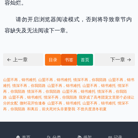
容灿烂。
请勿开启浏览器阅读模式，否则将导致章节内
容缺失及无法阅读下一章。
← 上一章
下一章 →
目录
书签
首页
山盟不再，锦书难托
山盟不再，锦书难托
情深不再，你我陌路
山盟不再，锦书
难托
情深不再，你我陌路
山盟不再，锦书难托
山盟不再，锦书难托
情深不
再，你我陌路
情深不再，你我陌路
山盟不再，锦书难托
情深不再，你我陌
路
山盟不再，锦书难托
情深不再，你我陌路
我穿成了高考团宠文里那个必须让
分的女配
微时花开恰逢春
山盟不再，锦书难托
山盟不再，锦书难托
情深不
再，你我陌路
和离后，前夫死对头非要娶我
不曾共度凛冬初夏
🏠 首页
📂 分类
📚 书架
📖 记录