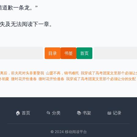
错道歉一条龙。”
失及无法阅读下一章。
目录
书签
首页
离后，前夫死对头非要娶我
山盟不再，锦书难托
我穿成了高考团宠文里那个必须让
冬初夏
微时花开恰逢春
微时花开恰逢春
我穿成了高考团宠文里那个必须让分的女配
🏠 首页
📂 分类
📚 书架
📖 记录
© 2024 移动阅读平台