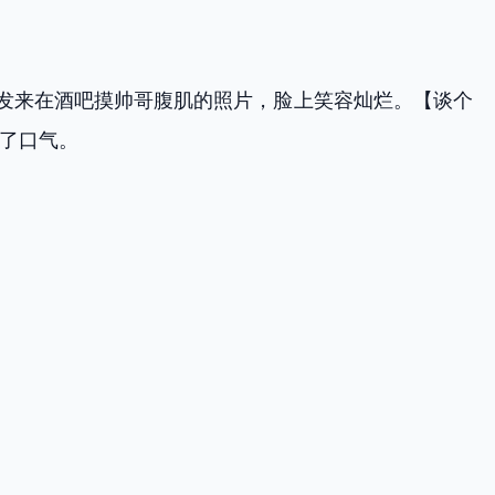
我发来在酒吧摸帅哥腹肌的照片，脸上笑容灿烂。【谈个
叹了口气。