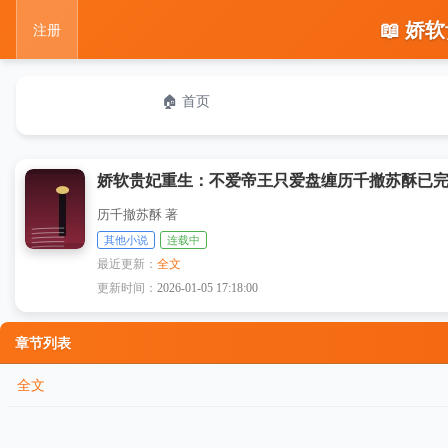
📖 
注册
🏠 首页
娇软贵妃重生：不爱帝王只爱盘缠历千撤苏酥已
历千撤苏酥 著
其他小说
连载中
最近更新：
全文
更新时间：
2026-01-05 17:18:00
章节列表
全文