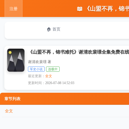
📖 《山盟不再，
注册
🏠 首页
《山盟不再，锦书难托》谢清欢裴璟全集免费在线阅
谢清欢裴璟 著
军史小说
连载中
最近更新：
全文
更新时间：
2026-07-08 14:52:03
章节列表
全文