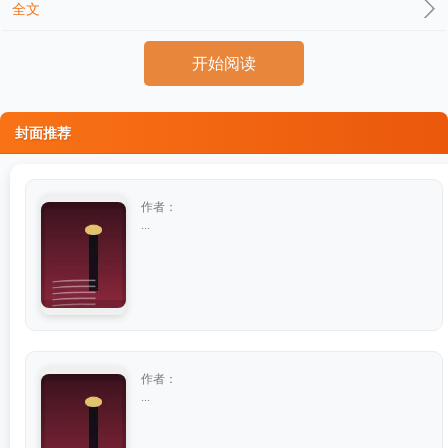
全文
开始阅读
封面推荐
作者：
...
作者：
...