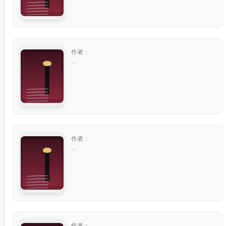
作者：
...
作者：
...
作者：