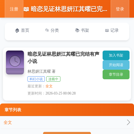
📖 暗恋见证林思妍江其曜已完结有声小说
注册
登录
🏠 首页
📂 分类
📚 书架
📖 记录
暗恋见证林思妍江其曜已完结有声
加入书架
小说
开始阅读
林思妍江其曜 著
章节目录
科幻小说
连载中
最近更新：
全文
更新时间：
2026-03-25 00:06:28
章节列表
全文