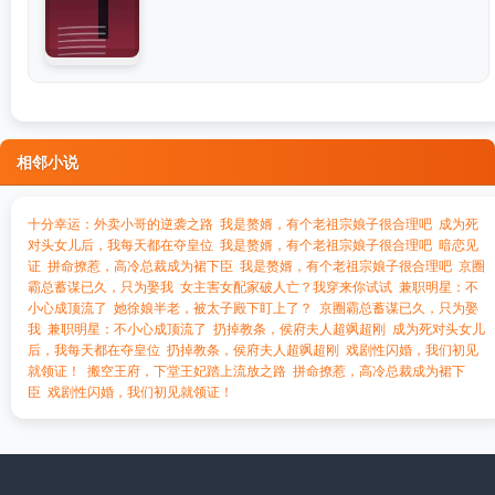
相邻小说
十分幸运：外卖小哥的逆袭之路
我是赘婿，有个老祖宗娘子很合理吧
成为死
对头女儿后，我每天都在夺皇位
我是赘婿，有个老祖宗娘子很合理吧
暗恋见
证
拼命撩惹，高冷总裁成为裙下臣
我是赘婿，有个老祖宗娘子很合理吧
京圈
霸总蓄谋已久，只为娶我
女主害女配家破人亡？我穿来你试试
兼职明星：不
小心成顶流了
她徐娘半老，被太子殿下盯上了？
京圈霸总蓄谋已久，只为娶
我
兼职明星：不小心成顶流了
扔掉教条，侯府夫人超飒超刚
成为死对头女儿
后，我每天都在夺皇位
扔掉教条，侯府夫人超飒超刚
戏剧性闪婚，我们初见
就领证！
搬空王府，下堂王妃踏上流放之路
拼命撩惹，高冷总裁成为裙下
臣
戏剧性闪婚，我们初见就领证！