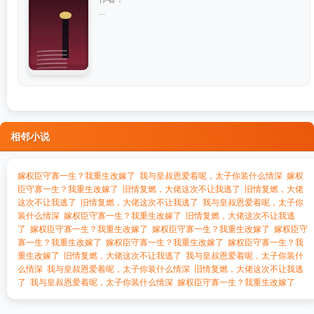
...
相邻小说
嫁权臣守寡一生？我重生改嫁了
我与皇叔恩爱着呢，太子你装什么情深
嫁权
臣守寡一生？我重生改嫁了
旧情复燃，大佬这次不让我逃了
旧情复燃，大佬
这次不让我逃了
旧情复燃，大佬这次不让我逃了
我与皇叔恩爱着呢，太子你
装什么情深
嫁权臣守寡一生？我重生改嫁了
旧情复燃，大佬这次不让我逃
了
嫁权臣守寡一生？我重生改嫁了
嫁权臣守寡一生？我重生改嫁了
嫁权臣守
寡一生？我重生改嫁了
嫁权臣守寡一生？我重生改嫁了
嫁权臣守寡一生？我
重生改嫁了
旧情复燃，大佬这次不让我逃了
我与皇叔恩爱着呢，太子你装什
么情深
我与皇叔恩爱着呢，太子你装什么情深
旧情复燃，大佬这次不让我逃
了
我与皇叔恩爱着呢，太子你装什么情深
嫁权臣守寡一生？我重生改嫁了